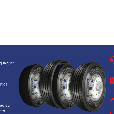
qualquer
tica
são ou
nto.